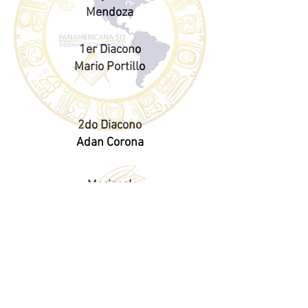
Mendoza
1er Diacono
Mario Portillo
2do Diacono
Adan Corona
Mariscal
Alex Cruz P.M.
1er Experto
Juan Ramirez
2do Experto